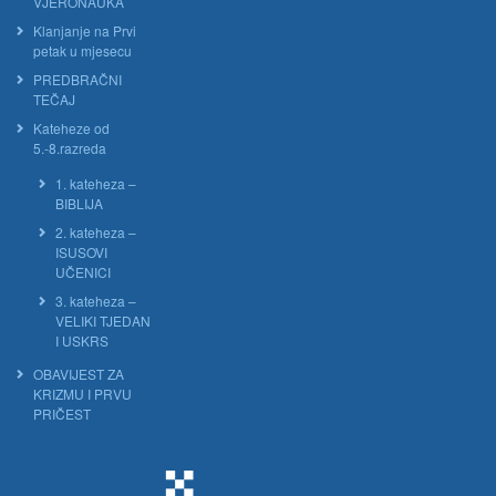
VJERONAUKA
Klanjanje na Prvi
petak u mjesecu
PREDBRAČNI
TEČAJ
Kateheze od
5.-8.razreda
1. kateheza –
BIBLIJA
2. kateheza –
ISUSOVI
UČENICI
3. kateheza –
VELIKI TJEDAN
I USKRS
OBAVIJEST ZA
KRIZMU I PRVU
PRIČEST