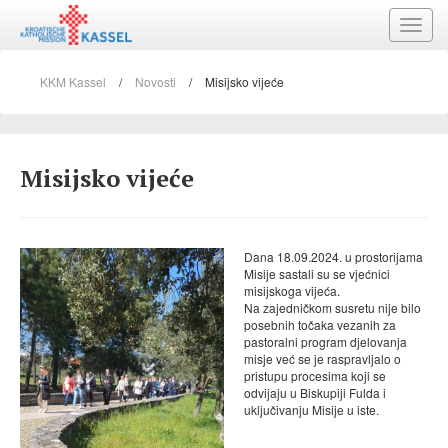
Toggle
naviga
KKM Kassel
/
Novosti
/
Misijsko vijeće
Misijsko vijeće
Dana 18.09.2024. u prostorijama
Misije sastali su se vjećnici
misijskoga vijeća.
Na zajedničkom susretu nije bilo
posebnih točaka vezanih za
pastoralni program djelovanja
misje već se je raspravljalo o
pristupu procesima koji se
odvijaju u Biskupiji Fulda i
uključivanju Misije u iste.