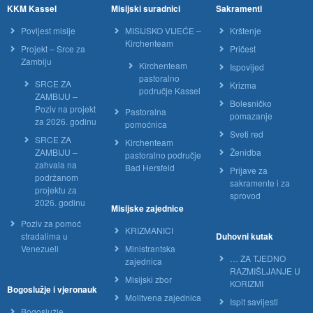
KKM Kassel
Misijski suradnici
Sakramenti
Povijest misije
MISIJSKO VIJEĆE –
Krštenje
Kirchenteam
Projekt – Srce za
Pričest
Zambiju
Kirchenteam
Ispovijed
pastoralno
SRCE ZA
Krizma
područje Kassel
ZAMBIJU –
Bolesničko
Poziv na projekt
Pastoralna
pomazanje
za 2026. godinu
pomoćnica
Sveti red
SRCE ZA
Kirchenteam
ZAMBIJU –
Ženidba
pastoralno područje
zahvala na
Bad Hersfeld
Prijave za
podržanom
sakramente i za
projektu za
sprovod
2026. godinu
Misijske zajednice
Poziv za pomoć
KRIZMANICI
stradalima u
Duhovni kutak
Venezueli
Ministrantska
… ZA TJEDNO
zajednica
RAZMIŠLJANJE U
Misijski zbor
KORIZMI
Bogoslužje i vjeronauk
Molitvena zajednica
Ispit savijesti
Bogoslužje