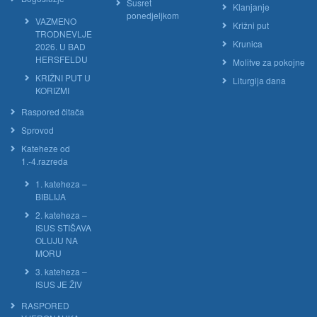
Susret
Klanjanje
ponedjeljkom
VAZMENO
Križni put
TRODNEVLJE
Krunica
2026. U BAD
HERSFELDU
Molitve za pokojne
KRIŽNI PUT U
Liturgija dana
KORIZMI
Raspored čitača
Sprovod
Kateheze od
1.-4.razreda
1. kateheza –
BIBLIJA
2. kateheza –
ISUS STIŠAVA
OLUJU NA
MORU
3. kateheza –
ISUS JE ŽIV
RASPORED